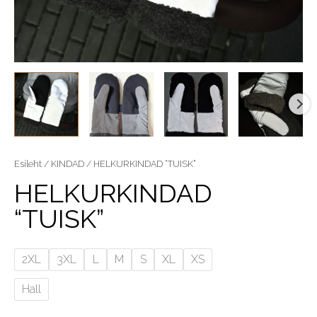
HELKURKINDAD
Esileht
/
KINDAD
/ HELKURKINDAD “TUISK”
"TUISK"
HELKURKINDAD
kogus
“TUISK”
2XL
3XL
L
M
S
XL
XS
Hall