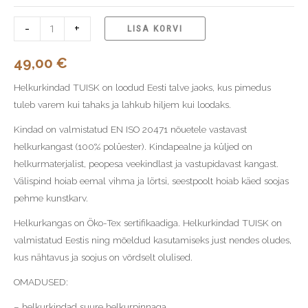
-
+
LISA KORVI
49,00
€
Helkurkindad TUISK on loodud Eesti talve jaoks, kus pimedus
tuleb varem kui tahaks ja lahkub hiljem kui loodaks.
Kindad on valmistatud EN ISO 20471 nõuetele vastavast
helkurkangast (100% polüester). Kindapealne ja küljed on
helkurmaterjalist, peopesa veekindlast ja vastupidavast kangast.
Välispind hoiab eemal vihma ja lörtsi, seestpoolt hoiab käed soojas
pehme kunstkarv.
Helkurkangas on Öko-Tex sertifikaadiga. Helkurkindad TUISK on
valmistatud Eestis ning mõeldud kasutamiseks just nendes oludes,
kus nähtavus ja soojus on võrdselt olulised.
OMADUSED:
– helkurkindad suure helkurpinnaga