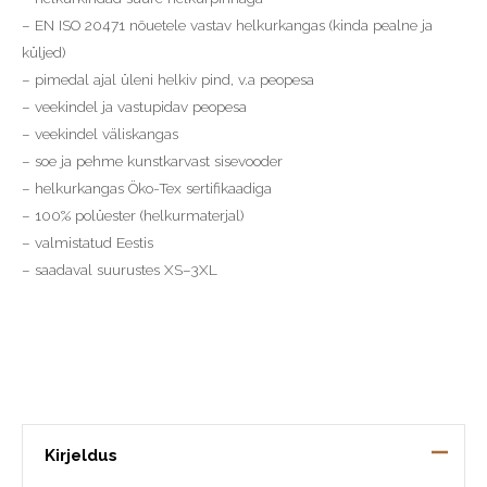
– EN ISO 20471 nõuetele vastav helkurkangas (kinda pealne ja
küljed)
– pimedal ajal üleni helkiv pind, v.a peopesa
– veekindel ja vastupidav peopesa
– veekindel väliskangas
– soe ja pehme kunstkarvast sisevooder
– helkurkangas Öko-Tex sertifikaadiga
– 100% polüester (helkurmaterjal)
– valmistatud Eestis
– saadaval suurustes XS–3XL
Kirjeldus