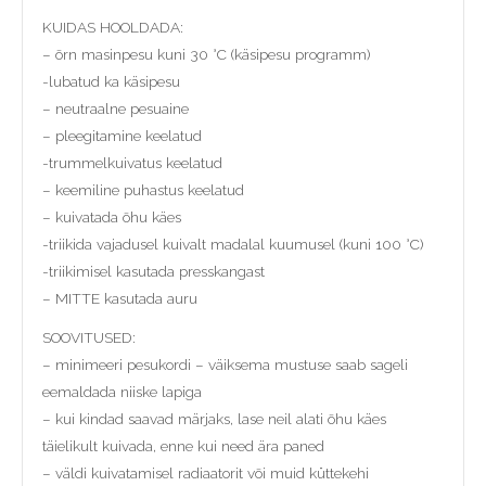
KUIDAS HOOLDADA:
– õrn masinpesu kuni 30 °C (käsipesu programm)
-lubatud ka käsipesu
– neutraalne pesuaine
– pleegitamine keelatud
-trummelkuivatus keelatud
– keemiline puhastus keelatud
– kuivatada õhu käes
-triikida vajadusel kuivalt madalal kuumusel (kuni 100 °C)
-triikimisel kasutada presskangast
– MITTE kasutada auru
SOOVITUSED:
– minimeeri pesukordi – väiksema mustuse saab sageli
eemaldada niiske lapiga
– kui kindad saavad märjaks, lase neil alati õhu käes
täielikult kuivada, enne kui need ära paned
– väldi kuivatamisel radiaatorit või muid küttekehi