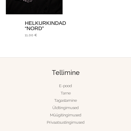
HELKURKINDAD
“NORD”
11,00
€
Nimi
*
E-post
*
Tellimine
Salvesta minu nimi, e-posti- ja veebiaadress
E-pood
sellesse veebilehitsejasse järgmiste kommentaaride
Tarne
jaoks.
Tagastamine
Üldtingimused
Müügitingimused
Privaatsustingimused