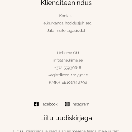
Klienditeenindus
Kontakt
Helkurkanga hooldusjuhised
Jäta meile tagasisidet
Helkima OÜ
info@helkima.ee
+372 55936618
Registrikood 16179840
KMKR EE102348398
Facebook
Instagram
Liitu uudiskirjaga
Liitu uudiskirjaga ja saad alati esimesena teada meie uutest